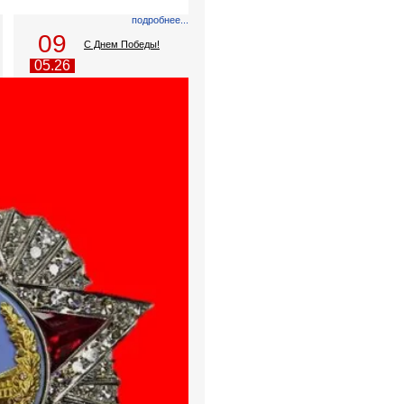
подробнее...
09
С Днем Победы!
05.26