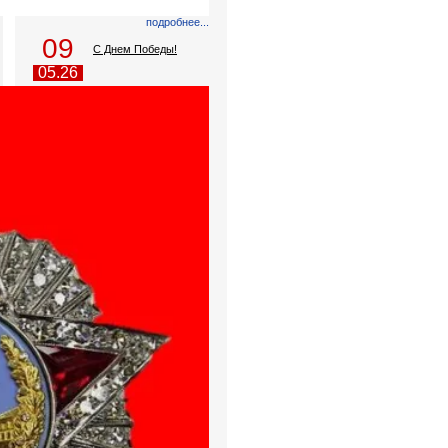
подробнее...
09
С Днем Победы!
05.26